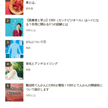
果とは。
更年期
【医療者と学ぶ】CBD（カンナビジオール）はハイにな
る？作用に関わる3つの誤解とは
CBDとは
がんについて①
免疫
老化とアンチエイジング
免疫
難治性てんかんにCBDが著効！CBDとてんかんの関係性に
ついて紹介します
CBDとは