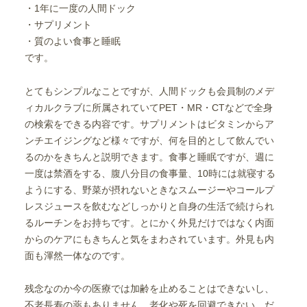
・1年に一度の人間ドック
・サプリメント
・質のよい食事と睡眠
です。
とてもシンプルなことですが、人間ドックも会員制のメデ
ィカルクラブに所属されていてPET・MR・CTなどで全身
の検索をできる内容です。サプリメントはビタミンからア
ンチエイジングなど様々ですが、何を目的として飲んでい
るのかをきちんと説明できます。食事と睡眠ですが、週に
一度は禁酒をする、腹八分目の食事量、10時には就寝する
ようにする、野菜が摂れないときなスムージーやコールプ
レスジュースを飲むなどしっかりと自身の生活で続けられ
るルーチンをお持ちです。とにかく外見だけではなく内面
からのケアにもきちんと気をまわされています。外見も内
面も渾然一体なのです。
残念なのか今の医療では加齢を止めることはできないし、
不老長寿の薬もありません。老化や死を回避できない。だ