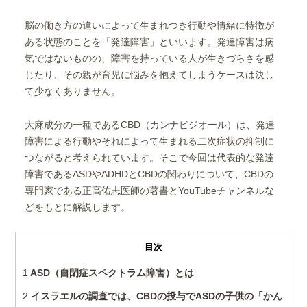
脳の働き方の違いによって生まれつき行動や情緒に特徴が
ある状態のことを「発達障害」といいます。発達障害は病
気ではないものの、障害を持っている人が生きづらさを感
じたり、その親が育児に悩みを抱えてしまうケースは決し
て少なくありません。
大麻成分の一種であるCBD（カンナビジオール）は、発達
障害による行動やそれによって生まれる二次症状の抑制に
つながると考えられています。そこで今回は代表的な発達
障害であるASDやADHDとCBDの関わりについて、CBDの
専門家である正高佑志医師の著書とYouTubeチャンネルな
どをもとに解説します。
目次
1
ASD（自閉症スペクトラム障害）とは
2
イスラエルの調査では、CBDの投与でASDの子供の「かん