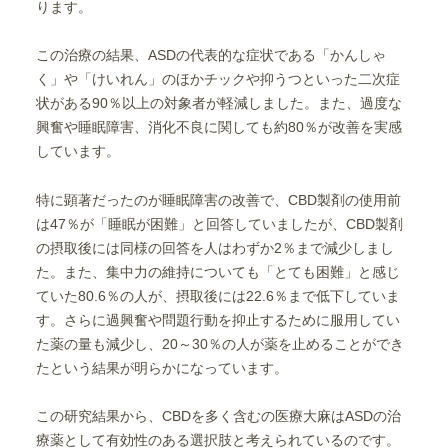
ります。
この治療の結果、ASDの代表的な症状である「かんしゃ
く」や「けいれん」のほかチックや抑うつといった二次症
状がある90％以上の対象者が軽減しました。また、過度な
興奮や睡眠障害、消化不良に関しても約80％が改善を実感
しています。
特に顕著だったのが睡眠障害の改善で、CBD製剤の使用前
は47％が「睡眠が困難」と回答していましたが、CBD製剤
の摂取後には同様の回答を人はわずか2％まで減少しまし
た。また、集中力の維持についても「とても困難」と感じ
ていた80.6％の人が、摂取後には22.6％まで低下していま
す。さらに過興奮や問題行動を抑止するために服用してい
た薬の量も減少し、20～30％の人が薬を止めることができ
たという結果が明らかになっています。
この研究結果から、CBDを多く含むの医療大麻はASDの治
療薬として有効性のある選択肢と考えられているのです。