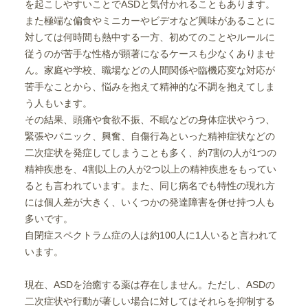
を起こしやすいことでASDと気付かれることもあります。
また極端な偏食やミニカーやビデオなど興味があることに
対しては何時間も熱中する一方、初めてのことやルールに
従うのが苦手な性格が顕著になるケースも少なくありませ
ん。家庭や学校、職場などの人間関係や臨機応変な対応が
苦手なことから、悩みを抱えて精神的な不調を抱えてしま
う人もいます。
その結果、頭痛や食欲不振、不眠などの身体症状やうつ、
緊張やパニック、興奮、自傷行為といった精神症状などの
二次症状を発症してしまうことも多く、約7割の人が1つの
精神疾患を、4割以上の人が2つ以上の精神疾患をもってい
るとも言われています。また、同じ病名でも特性の現れ方
には個人差が大きく、いくつかの発達障害を併せ持つ人も
多いです。
自閉症スペクトラム症の人は約100人に1人いると言われて
います。
現在、ASDを治癒する薬は存在しません。ただし、ASDの
二次症状や行動が著しい場合に対してはそれらを抑制する