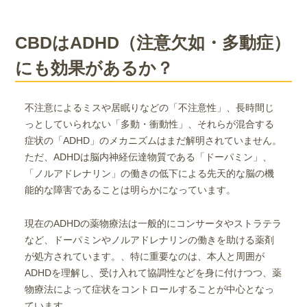
CBDはADHD（注意欠如・多動症）
にも効果があるか？
不注意によるミスや居眠りなどの「不注意性」、長時間じ
っとしていられない「多動・衝動性」、それらが混合する
症状の「ADHD」のメカニズムはまだ解明されていません。
ただ、ADHDは脳内神経伝達物質である「ドーパミン」、
「ノルアドレナリン」の働きの低下による先天的な脳の機
能的な障害であることは明らかになっています。
現在のADHDの薬物療法は一般的にコンサータやストラテラ
など、ドーパミンやノルアドレナリンの働きを助ける薬剤
が処方されています。、特に重要なのは、本人と周囲が
ADHDを理解し、受け入れて協調性などを身に付けつつ、薬
物療法によって症状をコントロールすることが中心となっ
ています。