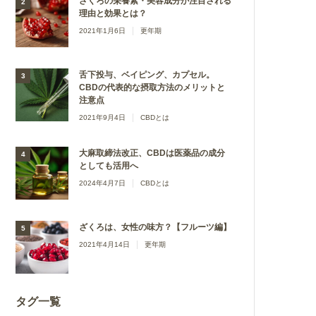
ざくろの栄養素・美容成分が注目される
理由と効果とは？
2021年1月6日
更年期
舌下投与、ベイピング、カプセル。
CBDの代表的な摂取方法のメリットと
注意点
2021年9月4日
CBDとは
大麻取締法改正、CBDは医薬品の成分
としても活用へ
2024年4月7日
CBDとは
ざくろは、女性の味方？【フルーツ編】
2021年4月14日
更年期
タグ一覧