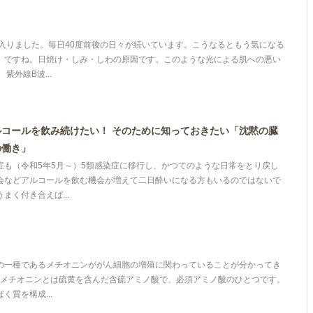
に入りました。毎日40度前後の日々が続いています。こうなるともう気になる
』ですね。日焼け・しみ・しわの原因です。このような光による肌への悪い
紫外線B波...
コールを飲み続けたい！ そのために知っておきたい「沈黙の臓
の働き」
症も（令和5年5月～）5類感染症に移行し、かつてのような日常をとり戻し
会などアルコールを飲む機会が増えて二日酔いになる方もいるのではないで
まく付き合えば...
の一種であるメチオニンががん細胞の増殖に関わっていることが分かってき
は メチオニンとは硫黄を含んだ含硫アミノ酸で、必須アミノ酸のひとつです。
く質を構成...