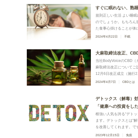
すぐに眠れない、熟睡
規則正しい生活 よい睡
のでしょうか。もちろん
た食事心掛けることが体に
2024年4月22日
不眠
大麻取締法改正、CB
当社BodyVoiceの
麻取締法改正についてご説
12月6日改正成立（施行2..
2024年4月7日
CBDとは
デトックス（解毒）
「健康への投資をし
根強い人気を誇る“デト
ます。デトックスとは“
を改善してくれます。です
2023年12月15日
免疫