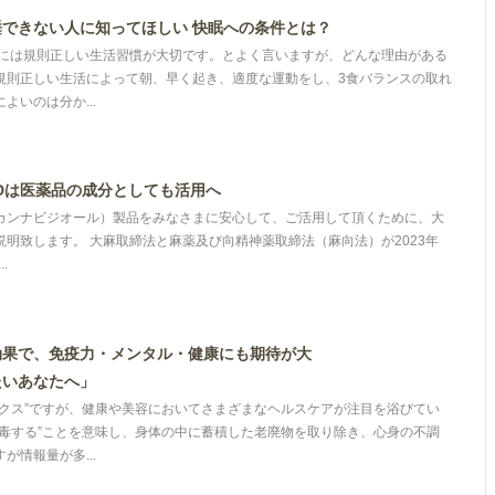
できない人に知ってほしい 快眠への条件とは？
眠には規則正しい生活習慣が大切です。とよく言いますが、どんな理由がある
規則正しい生活によって朝、早く起き、適度な運動をし、3食バランスの取れ
よいのは分か...
Dは医薬品の成分としても活用へ
CBD（カンナビジオール）製品をみなさまに安心して、ご活用して頂くために、大
明致します。 大麻取締法と麻薬及び向精神薬取締法（麻向法）が2023年
.
効果で、免疫力・メンタル・健康にも期待が大
たいあなたへ」
ックス”ですが、健康や美容においてさまざまなヘルスケアが注目を浴びてい
解毒する”ことを意味し、身体の中に蓄積した老廃物を取り除き、心身の不調
が情報量が多...