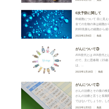
0次予防に関して
幹細胞について 目に見
全ての生物の体は細胞か
約60兆個もの細胞から成り
2023年2月6日
免疫
がんについて③
AYA世代とは AYA世代とは
ので、主に思春期（15歳
は、...
2023年1月18日
免疫
がんについて②
がんの治療とその後の検
がんの治療と言うと長期
ではないでしょうか。しか
2023年1月5日
免疫