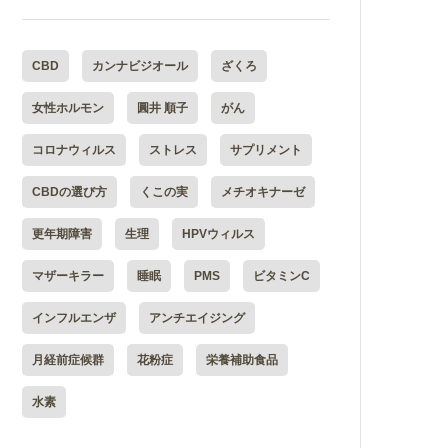
CBD
カンナビジオール
ざくろ
女性ホルモン
圓井 順子
がん
コロナウィルス
ストレス
サプリメント
CBDの選び方
くこの実
メチオキナーゼ
更年期障害
生理
HPVウィルス
マザーキラー
睡眠
PMS
ビタミンC
インフルエンザ
アンチエイジング
月経前症候群
花粉症
栄養補助食品
水素