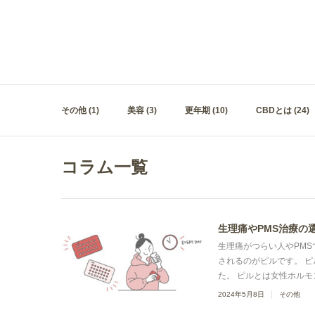
その他 (1)
美容 (3)
更年期 (10)
CBDとは (24)
コラム一覧
生理痛やPMS治療の
生理痛がつらい人やPM
されるのがピルです。 ピ
た。 ピルとは女性ホルモン
2024年5月8日
その他