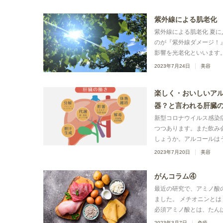
紫外線による肌老化
紫外線による肌老化 夏
のが『紫外線ダメージ！
影響を光老化といいます。 
2023年7月24日
美容
楽しく・おいしいアル
器？と言われる肝臓
新型コロナウイルス感染
つつあります。また飲み
しょうか。アルコールはう
2023年7月20日
美容
がんコラム④
最近の研究で、アミノ酸
ました。 メチオニンと
必須アミノ酸とは、たんぱ
2023年3月7日
免疫