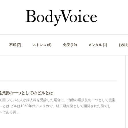
不眠 (7)
ストレス (6)
免疫 (19)
メンタル (1)
お知らせ
選択肢の一つとしてのピルとは
Sで困っている人が婦人科を受診した場合に、治療の選択肢の一つとして提案
ルとは ピルは1960年代アメリカで、経口避妊薬として開発された薬でし
である黄...